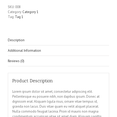
SKU:
008
Category:
Category 1
Tag:
Tag 1
Description
Additional Information
Reviews (0)
Product Description
Lorem ipsum dolor sit amet, consectetur adipiscing elit.
Pellentesque eu posuere nibh, non dapibus ipsum. Donec at
dignissim erat. Aliquam ligula risus, ornare vitae tempus id,
gravida non lacus. Duis vitae quam eu velit aliquet placerat.
Nulla commodo feugiat lacinia. Proin id mauris non magna
condimentum accumsan vitae sit amet diam. Aliquam sagittis