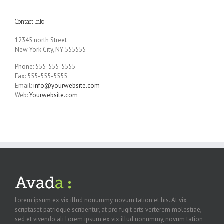
Contact Info
12345 north Street
New York City, NY 555555
Phone: 555-555-5555
Fax: 555-555-5555
Email:
info@yourwebsite.com
Web:
Yourwebsite.com
Lorem ipsum ex vix illud nonummy, novum tation et his. At vix
scriptaset patrioque scribentur, at pro fugit erts verterem molestiae,
sed et vivendo ali Lorem ipsum ex vix illud nonummy, novum tation