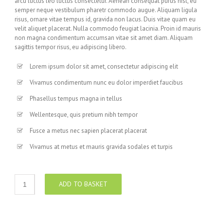
arcu luctus leo luctus consectetur. Aenean consequat purus nisl, eu
semper neque vestibulum pharetr commodo augue. Aliquam ligula
risus, ornare vitae tempus id, gravida non lacus. Duis vitae quam eu
velit aliquet placerat. Nulla commodo feugiat lacinia. Proin id mauris
non magna condimentum accumsan vitae sit amet diam. Aliquam
sagittis tempor risus, eu adipiscing libero.
Lorem ipsum dolor sit amet, consectetur adipiscing elit
Vivamus condimentum nunc eu dolor imperdiet faucibus
Phasellus tempus magna in tellus
Wellentesque, quis pretium nibh tempor
Fusce a metus nec sapien placerat placerat
Vivamus at metus et mauris gravida sodales et turpis
ADD TO BASKET